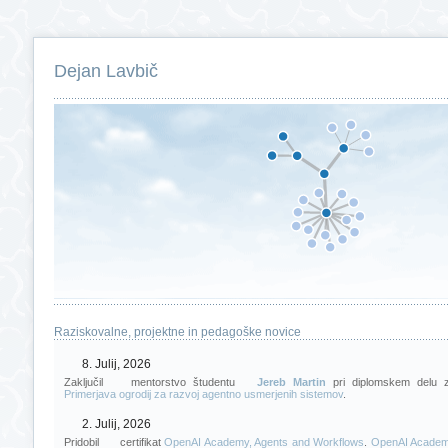
Dejan Lavbič
Raziskovalne, projektne in pedagoške novice
8. Julij, 2026
Zaključil
mentorstvo študentu
Jereb Martin
pri diplomskem delu 
Primerjava ogrodij za razvoj agentno usmerjenih sistemov
.
2. Julij, 2026
Pridobil
certifikat
OpenAI Academy, Agents and Workflows
.
OpenAI Academy