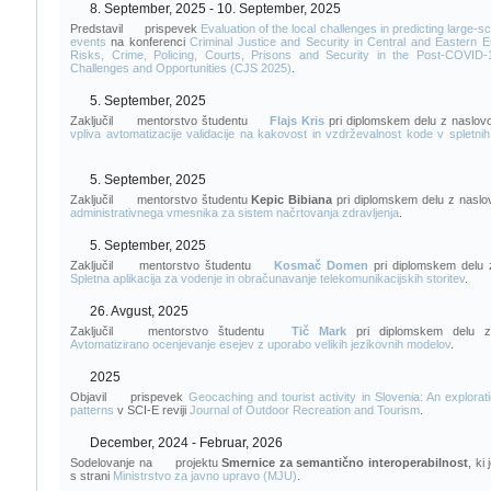
8. September, 2025 - 10. September, 2025
Predstavil
prispevek
Evaluation of the local challenges in predicting large-s
events
na konferenci
Criminal Justice and Security in Central and Eastern 
Risks, Crime, Policing, Courts, Prisons and Security in the Post-COVID
Challenges and Opportunities (CJS 2025)
.
5. September, 2025
Zaključil
mentorstvo študentu
Flajs Kris
pri diplomskem delu z naslo
vpliva avtomatizacije validacije na kakovost in vzdrževalnost kode v spletnih 
5. September, 2025
Zaključil
mentorstvo študentu
Kepic Bibiana
pri diplomskem delu z nasl
administrativnega vmesnika za sistem načrtovanja zdravljenja
.
5. September, 2025
Zaključil
mentorstvo študentu
Kosmač Domen
pri diplomskem delu 
Spletna aplikacija za vodenje in obračunavanje telekomunikacijskih storitev
.
26. Avgust, 2025
Zaključil
mentorstvo študentu
Tič Mark
pri diplomskem delu z
Avtomatizirano ocenjevanje esejev z uporabo velikih jezikovnih modelov
.
2025
Objavil
prispevek
Geocaching and tourist activity in Slovenia: An explorati
patterns
v SCI-E reviji
Journal of Outdoor Recreation and Tourism
.
December, 2024 - Februar, 2026
Sodelovanje na
projektu
Smernice za semantično interoperabilnost
, ki
s strani
Ministrstvo za javno upravo (MJU)
.