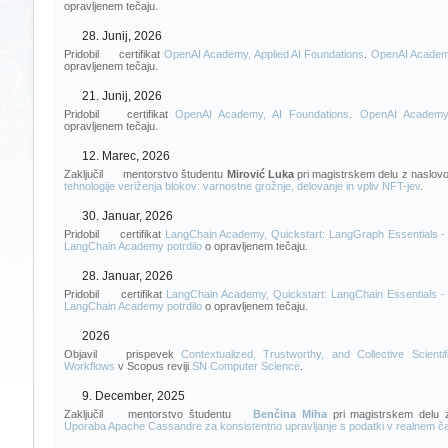
opravljenem tečaju.
28. Junij, 2026
Pridobil
certifikat
OpenAI Academy, Applied AI Foundations
.
OpenAI Academy
opravljenem tečaju.
21. Junij, 2026
Pridobil
certifikat
OpenAI Academy, AI Foundations
.
OpenAI Academy 
opravljenem tečaju.
12. Marec, 2026
Zaključil
mentorstvo študentu
Mirović Luka
pri magistrskem delu z naslo
tehnologije veriženja blokov: varnostne grožnje, delovanje in vpliv NFT-jev
.
30. Januar, 2026
Pridobil
certifikat
LangChain Academy, Quickstart: LangGraph Essentials -
LangChain Academy potrdilo
o opravljenem tečaju.
28. Januar, 2026
Pridobil
certifikat
LangChain Academy, Quickstart: LangChain Essentials -
LangChain Academy potrdilo
o opravljenem tečaju.
2026
Objavil
prispevek
Contextualized, Trustworthy, and Collective Scientif
Workflows
v Scopus reviji
SN Computer Science
.
9. December, 2025
Zaključil
mentorstvo študentu
Benčina Miha
pri magistrskem delu 
Uporaba Apache Cassandre za konsistentno upravljanje s podatki v realnem č